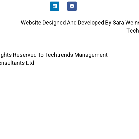
I
A
N
C
K
E
E
B
D
O
Website Designed And Developed By Sara 
I
O
N
K
All Rights Reserved To Techtrends Management
Consultants Ltd ©