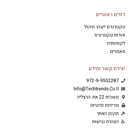
ים ראשיים
רנדס ייעוץ וניהול
דות טקטרנדס
חותינו
מרים
ירת קשר ומידע
972-9-9552287
Info@techtrends.co.il
משכית 22 את. הרצליה
מדיניות פרטיות
תקנון האתר
הצהרת נגישות
L
F