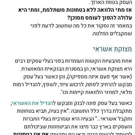
 בטווח הארוך.
מתי הלוואה ללא בטחונות משתלמת, ומתי היא
לה להפוך לעומס מסוכן?
ר זה נסקור את כל מה שחשוב לדעת לפני
בלים החלטה.
קת אשראי
מהבעיות הקשות העומדות בפני בעלי עסקים רבים
 מצוקת אשראי, הן במסגרת הבנקאית המאושרת
 אף פעם אינה מספיקה), והן כאשר בעל עסק
 להרחיב לפתח, לרכוש ציוד, לשפץ, להגדיל רמות
, למחזר הלוואות קיימות וכו'.
ר בעל עסק פונה לבנק ומבקש ל
הגדיל את האשראי
,
לת בדרך כלל התשובה :"אין בעיה, תביא בטחונות
ל אשראי…" הבעיה היא שמרבית בעלי החברות
קים בארץ כבר מיצו את הביטחונות שביכולתם
יד לרשות הבנק וכאן הם נתקעים
אם אין בטחונות