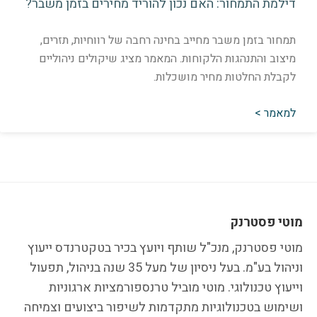
ילמת התמחור: האם נכון להוריד מחירים בזמן משבר?
מחור בזמן משבר מחייב בחינה רחבה של רווחיות, תזרים,
יצוב והתנהגות הלקוחות. המאמר מציג שיקולים ניהוליים
קבלת החלטות מחיר מושכלות.
מאמר >
טי פסטרנק
י פסטרנק, מנכ"ל שותף ויועץ בכיר בטקטרנדס ייעוץ
וניהול בע"מ. בעל ניסיון של מעל 35 שנה בניהול, תפעול
עוץ טכנולוגי. מוטי מוביל טרנספורמציות ארגוניות
ימוש בטכנולוגיות מתקדמות לשיפור ביצועים וצמיחה