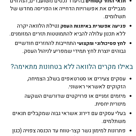
בהיעדר נכסים משועבדים, המלווים
נאי החזר קשוחים
גבילים את אפשרויות הדחייה או הפריסה מחדש של
שלומים.
נטילת הלוואה יקרה
גיעה אפשרית באיתנות העסק
לא תכנון עלולה להביא להתמוטטות תזרים המזומנים.
התחייבות להחזרים חודשיים
חץ פסיכולוגי ומקצועי
בוהים יוצרת לחץ תמידי שמפריע לניהול העסק.
לו מקרים הלוואה ללא בטחונות מתאימה?
סקים צעירים או סטרטאפים בשלב הצמיחה,
זקוקים לאשראי ראשוני.
יזמים זמניים או פרויקטים שדורשים השקעה
ינורית יחסית.
עלי עסקים עם דירוג אשראי גבוה שמקבלים תנאים
שתלמים.
תרונות למימון גשר קצר-טווח עד הכנסה צפויה (כגון