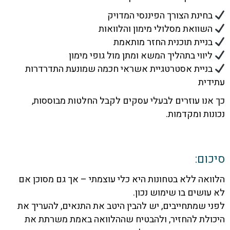
חינת הצורך הפיננסי המדויק
שוואת מסלולי מימון והלוואות
ניית תוכנית החזר מותאמת
יווי בתהליך המשא ומתן מול גופי מימון
ניית אסטרטגיית אשראי חכמה שמונעת התדרדרות
דית
נו עוזרים לבעלי עסקים לקבל החלטות מבוססות,
ות ומקדמות.
ום:
אה ללא בטחונות היא כלי עוצמתי – אך גם מסוכן אם
ושים בו שימוש נכון.
 שמתחייבים, יש להבין היטב את התנאים, להעריך את
ולת להחזיר, ולהבטיח שההלוואה באמת משרתת את