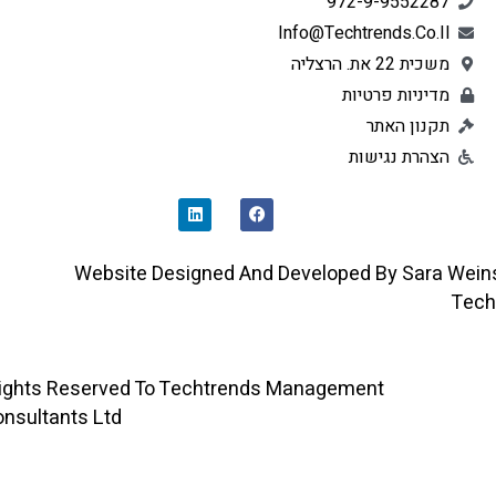
972-9-9552287
Info@techtrends.co.il
משכית 22 את. הרצליה
מדיניות פרטיות
תקנון האתר
הצהרת נגישות
L
F
I
A
N
C
K
E
E
B
D
O
Website Designed And Developed By Sara 
I
O
N
K
All Rights Reserved To Techtrends Management
Consultants Ltd ©