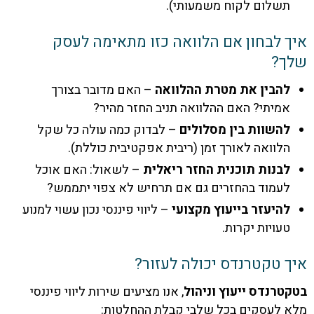
שלום לקוח משמעותי).
 לבחון אם הלוואה כזו מתאימה לעסק
?
הבין את מטרת ההלוואה
– האם מדובר בצורך
מיתי? האם ההלוואה תניב החזר מהיר?
השוות בין מסלולים
– לבדוק כמה עולה כל שקל
לוואה לאורך זמן (ריבית אפקטיבית כוללת).
בנות תוכנית החזר ריאלית
– לשאול: האם אוכל
עמוד בהחזרים גם אם תרחיש לא צפוי יתממש?
היעזר בייעוץ מקצועי
– ליווי פיננסי נכון עשוי למנוע
עויות יקרות.
 טקטרנדס יכולה לעזור?
רנדס ייעוץ וניהול
, אנו מציעים שירות ליווי פיננסי
 לעסקים בכל שלבי קבלת ההחלטות: