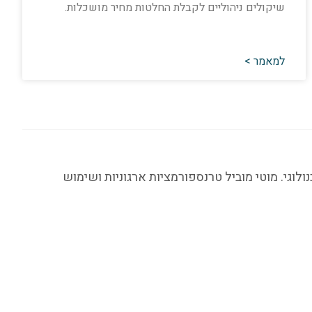
שיקולים ניהוליים לקבלת החלטות מחיר מושכלות.
למאמר >
ע"מ. בעל ניסיון של מעל 35 שנה בניהול, תפעול וייעוץ טכנולוגי. מוטי מוביל טרנספורמציות ארגוניות ושימוש