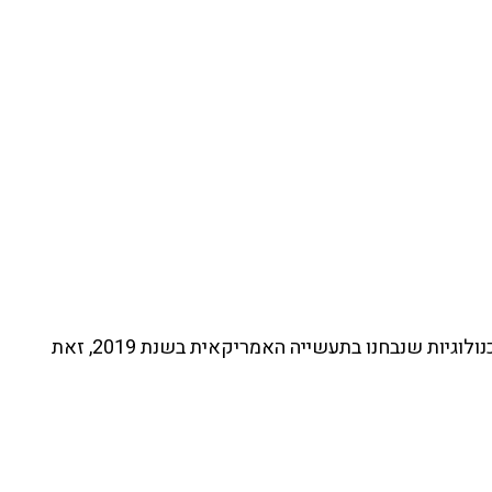
מחקר שנעשה ע"י Computer Economics מדרג את מערכות ה ERP כטכנולוגיה חמישית ברמת ההשקעות מבין 14 הטכנולוגיות שנבחנו בתעשייה האמריקאית בשנת 2019, זאת