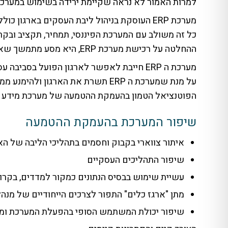
למרות האמור לא נראה שקיימת ירידה בשימוש במערכת ERP מאחר ואין לה תחלי
מערכת ERP העוסקת בניהול ליבת העסקים בארגון
כל זה משולב עם המערכת הפיננסי, תמחיר, תקציב ובקרה
ההחלטה על רכישת מערכת ERP, היא מסע מתמשך שאם ההגעה ליעד שהוגדר ולפעמים במקביל, נקבע היעד הבא.
מערכת ה ERP חייבת לאפשר לארגון הפועל בסביבה עסקית דינמית ומשתנה, מתן מענה מהיר לאיומים והזדמנויות שהסביבה מייצרת.
על מנת שמערכת ה ERP תשרת את הארגון ולהימנע ממצב שבו הארגון משרת את המערכת, הארגון חייב לאמץ את רעיון העמקת ההטמעה המבוסס על שיפור מתמיד.
הפוטנציאל הטמון בהעמקת ההטמעה של מערכת מידע ERP הוא עצום ויכול לשמש מנוף לקידום עסקי של החברה.
שיפור המערכת בהעמקת ההטמעה
איתור צווארי בקבוק וחסמים בתהליכי הליבה של הארג
שיפור התהליכים העסקיים
עשיית שימוש בבסיס הנתונים כמקור למדדים, בקרות ו
מתן "ארגז כלים" התפור לצרכים הייחודיים של מנה
שיפור יכולת המשתמש הסופי בהפעלת המערכת ומת