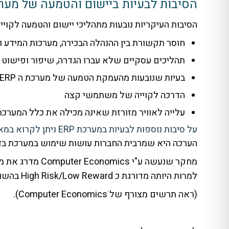
הסיבות לבעיות ביישום והטמעה של מער
הסיבות העיקריות נובעות מתהליכי יישום והטמעה לקוי
חוסר תקשורת בין ההנהלה הבכירה, מערכות המידע 
תהליכים עסקיים שלא עברו הגדרה, שיפור ופישוט ת
בעיות שנובעות מהעמקת הטמעה של מערכת ה ERP
הדרכה לקוייה של משתמשי קצה
עלייה לאוויר מזורזת שאינה מכילה את כלל המערכת
על סיבות נוספות לבעיות במערכת ERP ניתן לקרוא במאמר" מערכת מידע – ניתוח, הגדרה ויישום
הערכה היא שמרבית החברות עושות שימוש במערכת בדירוג שבין 5 ל 
למרות היותה מדורגת כ High Risk/Low Reward בהשוואה לשאר הטכנולוגיות.
(ראה תרשים מצורף של Computer Economicsׂ).