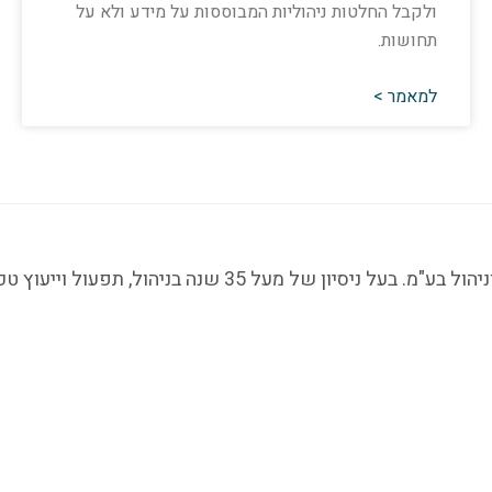
ולקבל החלטות ניהוליות המבוססות על מידע ולא על
תחושות.
למאמר >
מוטי פסטרנק, מנכ"ל שותף ויועץ בכיר בטקטרנדס ייעוץ וניהול ב