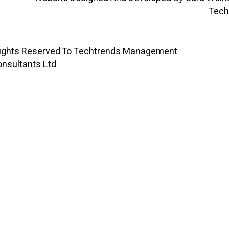
I
O
N
K
All Rights Reserved To Techtrends Management
Consultants Ltd ©