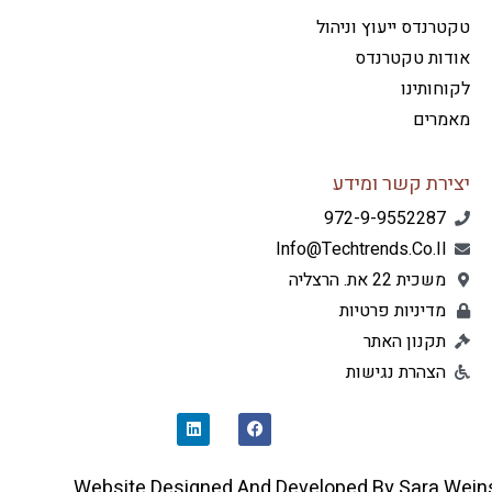
רנדס ייעוץ וניהול
דות טקטרנדס
חותינו
מרים
ירת קשר ומידע
972-9-9552287
Info@techtrends.co.il
משכית 22 את. הרצליה
מדיניות פרטיות
תקנון האתר
הצהרת נגישות
L
F
I
A
N
C
K
E
E
B
D
O
Website Designed And Developed By Sara 