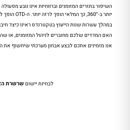
השיפור בתזרים המזומנים וברווחיות אינו נובע מפעו
יותר ב-360°, כך המלאי הופך לרזה יותר. ה-OTD הופך ליציב, והתזרים הופך למנוע צמיחה עוצמתי במקום משקולות.
במהלך עשרות שנות הייעוץ בטקטרנדס ראינו כיצד חיבור
האם המדדים שלכם מחוברים לניהול המזומנים, או שה
אנו מזמינים אתכם לבצע אבחון מערכתי שיחשוף את 
לבחינת יישום
שרשרת הא