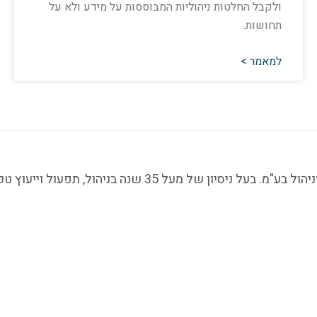
ולקבל החלטות ניהוליות המבוססות על מידע ולא על
תחושות.
למאמר >
מוטי פסטרנק, מנכ"ל שותף ויועץ בכיר בטקטרנדס ייעוץ וניהול ב