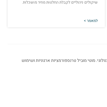
שיקולים ניהוליים לקבלת החלטות מחיר מושכלות.
למאמר >
ע"מ. בעל ניסיון של מעל 35 שנה בניהול, תפעול וייעוץ טכנולוגי. מוטי מוביל טרנספורמציות ארגוניות ושימוש