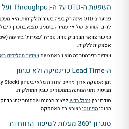
השפעת ה-OTD על ה-Throughput ועל חוסן פיננסי שרשרת אספקה
פגיעה ב-OTD אינה רק בעיה בשירות לקוחות. היא מעכבת הכרה בהכנסה ומאריכה את מחזור המזומנים.
לרוב, השורש של אי-עמידה בזמנים נמצא בתכנון קיבולות סטטי. 
אספקות ללקוח.
שיפור בפרמטר זה מושג באמצעות
שיפור תהליכים בארג
ה-Lead Time כדינמיקה ולא כנתון
מביטול זמני המתנה בממשקים שבין המחלקות.
סנכרון בין
ניהול רכש
החוסן
הפיננסי
בשרשרת האספקה.
סנכרון 360° מעלות לשיפור הרווחיות