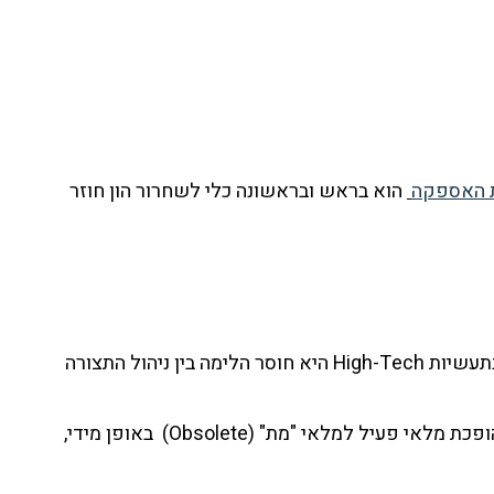
 האספקה
הוא בראש ובראשונה כלי לשחרור הון חוזר
מלאי אינו רק "חומר גלם"; הוא כסף שאיבד את הנזילות שלו. אחת הסיבות המרכזיות לניפוח מלאי (Inventory Bloat) בתעשיות High-Tech היא חוסר הלימה בין ניהול התצורה
דוגמה לכך ניתן לראות בקביעת Effectivity Date שאינה משקללת את יתרות המחסן ואת התחייבויות הרכש. פעולה זו הופכת מלאי פעיל למלאי "מת" (Obsolete) באופן מידי,