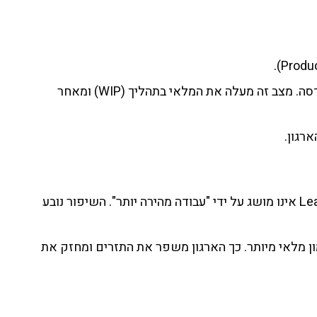
כאשר צוואר הבקבוק נודד, נוצרת "עצירות" בזרימה (Flow). המערכת אינה מסנכרנת בין סדרי העדיפויות ברכש לבין ההנדסה. מצב זה מעלה את המלאי בתהליך (WIP) ומאחר
רגון.
זמן אספקה ארוך מחייב החזקת מלאי ביטחון (Safety Stock) גבוה יותר. באבחון מערכתי, אנו רואים כי קיצור Lead Times אינו מושג על ידי "עבודה מהירה יותר". השיפור נובע
ין משמעותית את הצורך במימון מלאי מיותר. כך הארגון משפר את התזרים ומחזק את