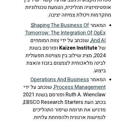
אופטימיזציה תהליכית, הטמעת טכנולוגיות
מתקדמות ויכולת צמיחה יציבה.
המאמר
The Business Of
Haping
S
Tomorrow: The Integration Of OpEx
And AI
, שנכתב על ידי צוות המומחים
של
Kaizen Institute
ופורסם בשנת
2024, מציג שילוב בין מצוינות תפעולית
לבינה מלאכותית לצמצום בזבוז והאצת
ביצוע.
המאמר
Operations And Business
Process Management
,
שנכתב על ידי
Ruth A. Wienclaw ופורסם בשנת 2021
בכתב העת EBSCO Research Starters,
מדגיש את תרומת שיפור התהליכים
לגמישות ארגונית ולהפחתת עלויות.