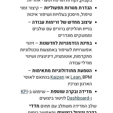
בקבוק, נקודות תורפה ופערי אחריות
הגדרת מטרות תפעוליות
– קיצור זמני
טיפול, חיסכון בעלויות ושיפור איכות
עיצוב מחדש של זרימות עבודה
–
בניית תהליכים ברורים עם שלבים
וממשקים מוגדרים
בחינת הזדמנויות לחדשנות
– זיהוי
אפשרויות לשיפור באמצעות טכנולוגיות
מתקדמות, אוטומציה, דיגיטציה ושינוי
מודלי עבודה
הטמעת מתודולוגיות מתאימות
–
, BPM או
Lean
Kaizen
בהתאם לאופי
הארגון וצרכיו
מדידה ובקרה שוטפת
– שימוש ב-
KPI
ו-Dashboard
לניטור ביצועים
שלב המדידה משתלב עם תחום
מדדי
בקרה וניהול ביצועים
, ומאפשר ביסוס