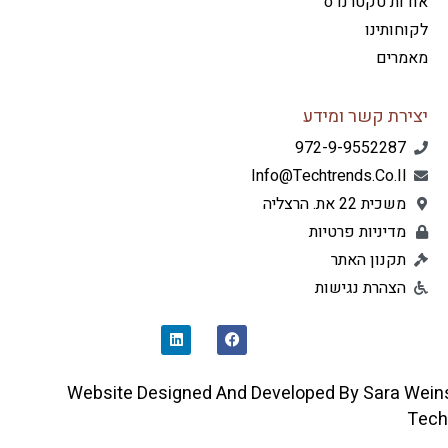
דות טקטרנדס
חותינו
מרים
ירת קשר ומידע
972-9-9552287
Info@techtrends.co.il
משכית 22 את. הרצליה
מדיניות פרטיות
תקנון האתר
הצהרת נגישות
L
F
I
A
N
C
K
E
E
B
D
O
Website Designed And Developed By Sara 
I
O
N
K