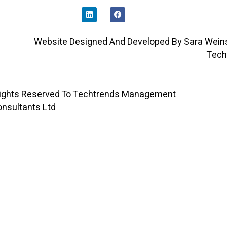
I
A
N
C
K
E
E
B
D
O
Website Designed And Developed By Sara 
I
O
N
K
All Rights Reserved To Techtrends Management
Consultants Ltd ©