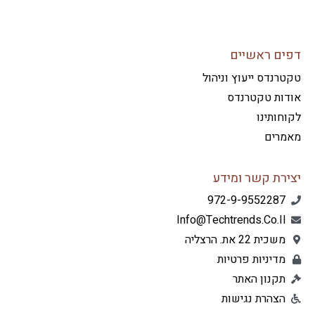
ים ראשיים
רנדס ייעוץ וניהול
דות טקטרנדס
חותינו
מרים
ירת קשר ומידע
972-9-9552287
Info@techtrends.co.il
משכית 22 את. הרצליה
מדיניות פרטיות
תקנון האתר
הצהרת נגישות
L
F