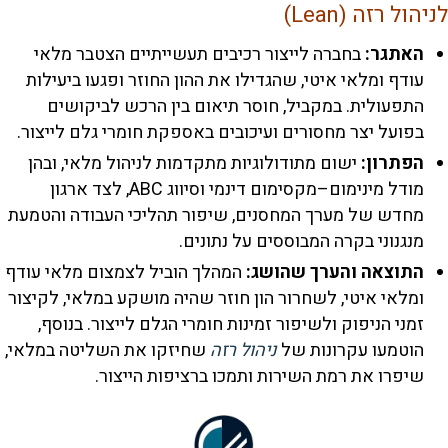
 רזה (Lean)
תגר:
בחברה לייצור רכיבים תעשייתיים הצטבר מלאי
דף ומלאי איטי, שהגדילו את ההון החוזר ופגעו ביעילות
פעולית. במקביל, חוסר תיאום בין הרכש לביקושים
ועל יצר מחסורים ועיכובים באספקת חומרי גלם לייצור.
תרון:
ישום מתודולוגיות מתקדמות לניהול מלאי, ובהן
מודל מינימום–מקסימום דינמי וסיווג ABC, לצד ארגון
דש של מערך המחסנים, שיפור תהליכי העבודה והטמעת
גנוני בקרה המבוססים על נתונים.
וצאה והערך שהושג:
המהלך הוביל לצמצום מלאי עודף
לאי איטי, לשחרור הון חוזר שהיה מושקע במלאי, לקיצור
ני הניפוק ולשיפור זמינות חומרי הגלם לייצור. בנוסף,
טמעו עקרונות של
ניהול רזה
שחיזקו את השליטה במלאי,
פרו את רמת השירות ותמכו ברציפות הייצור.