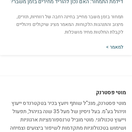
ילמת התמחור: האם נכון להוריד מחירים בזמן משבר?
מחור בזמן משבר מחייב בחינה רחבה של רווחיות, תזרים,
יצוב והתנהגות הלקוחות. המאמר מציג שיקולים ניהוליים
קבלת החלטות מחיר מושכלות.
מאמר >
טי פסטרנק
י פסטרנק, מנכ"ל שותף ויועץ בכיר בטקטרנדס ייעוץ
וניהול בע"מ. בעל ניסיון של מעל 35 שנה בניהול, תפעול
עוץ טכנולוגי. מוטי מוביל טרנספורמציות ארגוניות
ימוש בטכנולוגיות מתקדמות לשיפור ביצועים וצמיחה