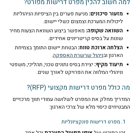
 חשוב להכין מפרט דרישות מפורט?
זעור סיכונים:
מניעת פערים בין הציפיות הניהוליות
יכולות המערכת וצמצום כשלי יישום.
שוואה שקופה:
מאפשר ביצוע השוואת הצעות מחיר
ונות על בסיס קריטריונים אחידים.
צלחה ארוכת טווח:
הבטחת יישום התומך בצמיחת
ארגון וב
ניהול שרשרת האספקה
.
יעוד מקיף:
יצירת בסיס נתונים טכני, תהליכי, משפטי
ניהולי המלווה את הפרויקט לאורך שנים.
כולל מפרט דרישות מקצועי (RFP)?
יך מחלק את המפרט לשלושה עמודי תווך מרכזיים
יחים כיסוי מלא של צרכי הארגון:
ו הפירוט של
אופן תפעול המערכת
וכל אחד