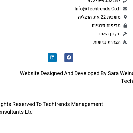
972-9-9552287
Info@techtrends.co.il
משכית 22 את. הרצליה
מדיניות פרטיות
תקנון האתר
הצהרת נגישות
L
F
I
A
N
C
K
E
E
B
D
O
Website Designed And Developed By Sara 
I
O
N
K
All Rights Reserved To Techtrends Management
Consultants Ltd ©