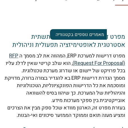
מאמרים נוספים בקטגוריה
מפרט דרישות למערכת ERP: תשתית
רטגית לאופטימיזציה תפעולית וניהולית
 דרישות למערכת ERP
,
המהווה את לב מסמך ה
RFP
(Request For Propo
, הוא שלב קריטי שאין לדלג עליו
פרויקט של יישום או שדרוג מערכת טכנולוגית.
מסמך הגדרת דרישות ERP בא להגדיר בצורה ברורה, מדויקת
כמת את כל הדרישות הפונקציונליות, הטכנולוגיות
הוליות של המערכת. כך שיהוו בסיס להשוואה
יקטיבית בין ספקי מערכות מידע.
ת מפרט זה, הארגון מוודא שכל ספק מבין את הצרכים
ע מענה תואם וממוקד הממזער סיכונים ואי-הבנות.