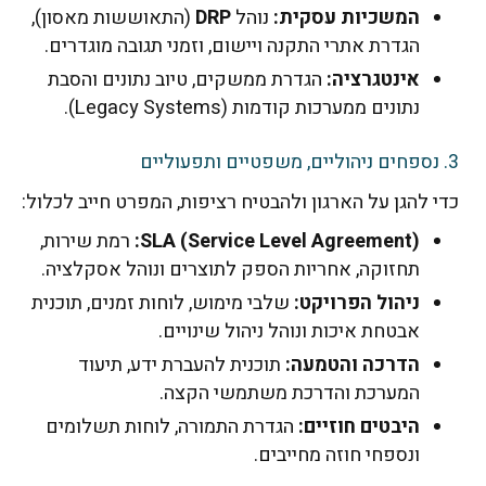
המשכיות עסקית:
נוהל
DRP
(התאוששות מאסון),
הגדרת אתרי התקנה ויישום, וזמני תגובה מוגדרים.
אינטגרציה:
הגדרת ממשקים, טיוב נתונים והסבת
נתונים ממערכות קודמות (Legacy Systems).
י להגן על הארגון ולהבטיח רציפות, המפרט חייב לכלול:
SLA (Service Level Agreement):
רמת שירות,
תחזוקה, אחריות הספק לתוצרים ונוהל אסקלציה.
ניהול הפרויקט:
שלבי מימוש, לוחות זמנים, תוכנית
אבטחת איכות ונוהל ניהול שינויים.
הדרכה והטמעה:
תוכנית להעברת ידע, תיעוד
המערכת והדרכת משתמשי הקצה.
היבטים חוזיים:
הגדרת התמורה, לוחות תשלומים
ונספחי חוזה מחייבים.