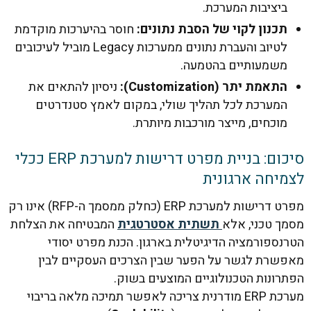
יציבות המערכת.
כנון לקוי של הסבת נתונים:
חוסר בהיערכות מוקדמת
לטיוב והעברת נתונים ממערכות Legacy מוביל לעיכובים
שמעותיים בהטמעה.
תאמת יתר (Customization):
ניסיון להתאים את
מערכת לכל תהליך שולי, במקום לאמץ סטנדרטים
וכחים, מייצר מורכבות מיותרת.
סיכום: בניית מפרט דרישות למערכת ERP ככלי
יחה ארגונית
מפרט דרישות למערכת ERP (כחלק ממסמך ה-RFP) אינו רק
 טכני, אלא
תשתית אסטרטגית
המבטיחה את הצלחת
ספורמציה הדיגיטלית בארגון. הכנת מפרט יסודי
שרת לגשר על הפער שבין הצרכים העסקיים לבין
ונות הטכנולוגיים המוצעים בשוק.
מערכת ERP מודרנית צריכה לאפשר תמיכה מלאה בריבוי