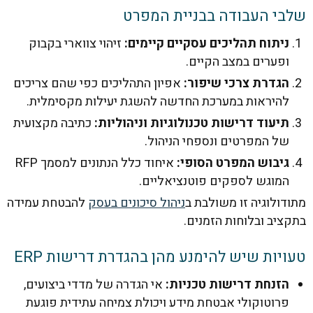
י העבודה בבניית המפרט
יתוח תהליכים עסקיים קיימים:
זיהוי צווארי בקבוק
פערים במצב הקיים.
גדרת צרכי שיפור:
אפיון התהליכים כפי שהם צריכים
היראות במערכת החדשה להשגת יעילות מקסימלית.
יעוד דרישות טכנולוגיות וניהוליות:
כתיבה מקצועית
ל המפרטים ונספחי הניהול.
יבוש המפרט הסופי:
איחוד כלל הנתונים למסמך RFP
מוגש לספקים פוטנציאליים.
ולוגיה זו משולבת ב
ניהול סיכונים בעסק
להבטחת עמידה
יב ובלוחות הזמנים.
יות שיש להימנע מהן בהגדרת דרישות ERP
זנחת דרישות טכניות:
אי הגדרה של מדדי ביצועים,
רוטוקולי אבטחת מידע ויכולת צמיחה עתידית פוגעת