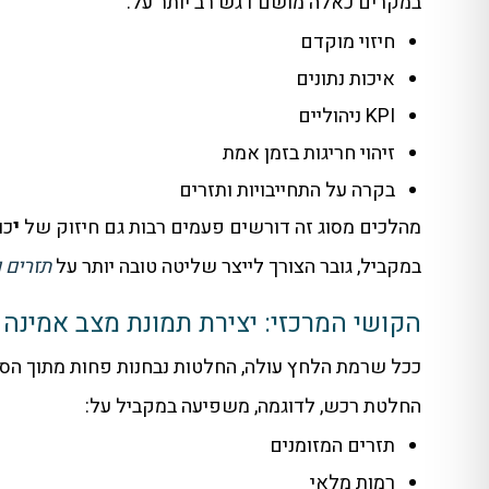
במקרים כאלה מושם דגש רב יותר על:
חיזוי מוקדם
איכות נתונים
KPI ניהוליים
זיהוי חריגות בזמן אמת
בקרה על התחייבויות ותזרים
מהלכים מסוג זה דורשים פעמים רבות גם חיזוק של
י
כו
במקביל, גובר הצורך לייצר שליטה טובה יותר על
תזרים ו
הקושי המרכזי: יצירת תמונת מצב אמינה
ככל שרמת הלחץ עולה, החלטות נבחנות פחות מתוך הסת
החלטת רכש, לדוגמה, משפיעה במקביל על:
תזרים המזומנים
רמות מלאי