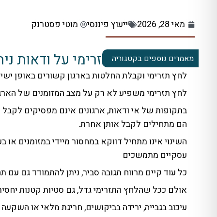
מאי 28, 2026
ייעוץ פיננסי
מוטי פסטרנק
השפעת לחץ תזרימי על ודאות ניהו
מאמרים נוספים בקטגוריה
לחץ תזרימי וקבלת החלטות בארגון קשורים באופן ישיר 
לחץ תזרימי משפיע לא רק על מצב המזומנים של הארגו
בתקופות של אי ודאות, ארגונים אינם מפסיקים לקבל 
הם מתחילים לקבל אותן אחרת.
השינוי אינו מתחיל דווקא במחסור מיידי במזומנים או 
עסקיים מתמשכים
כל עוד קיים מרווח תגובה סביר, ניתן להתמודד גם עם ת
אולם ככל שהלחץ התזרימי גדל, גם סטיות קטנות יחסית
עיכוב בגבייה, ירידה בביקושים, חריגת מלאי או השקע