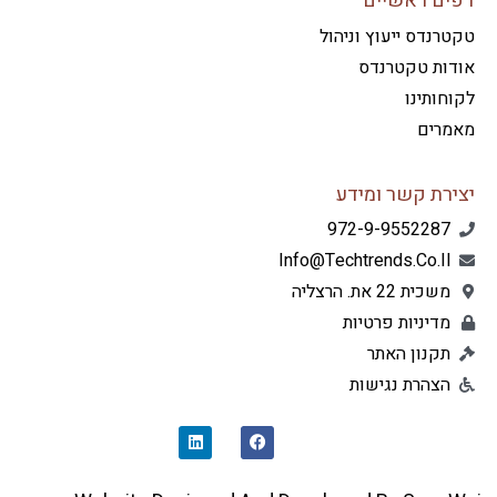
ים ראשיים
רנדס ייעוץ וניהול
דות טקטרנדס
חותינו
מרים
ירת קשר ומידע
972-9-9552287
Info@techtrends.co.il
משכית 22 את. הרצליה
מדיניות פרטיות
תקנון האתר
הצהרת נגישות
L
F
I
A
N
C
K
E
E
B
D
O