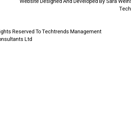
Website Designed And Developed By Sara 
I
O
N
K
All Rights Reserved To Techtrends Management
Consultants Ltd ©