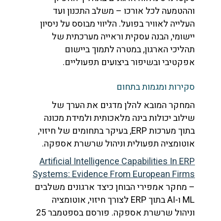
וההטמעה לכל אורכו – משלב התכנון ועד
העלייה לאוויר בפועל. הליווי מבוסס על ניסיון
יישומי, הבנה עסקית וראייה מערכתית של
תהליכי הארגון, במטרה לתמוך ביישום
אפקטיבי ובשיפור ביצועים תפעוליים.
סקירות ומגמות בתחום
המחקר המובא להלן מדגים את הערך של
שילוב יכולות בינה מלאכותית ולמידת מכונה
בתוך מערכות ERP, בעיקר בתחומים של חיזוי,
אוטומציה תפעולית וניהול שרשרת אספקה.
Artificial Intelligence Capabilities In ERP
Systems: Evidence From European Firms
– מחקר אמפירי הבוחן כיצד ארגונים משלבים
ML ו-AI בתוך ERP לצורך חיזוי, אוטומציה
וניהול שרשרת אספקה. פורסם בספטמבר 25