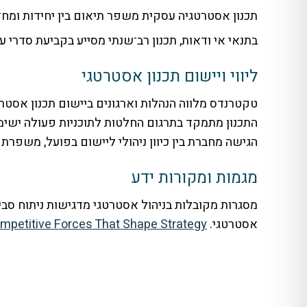
תכנון אסטרטגיה עסקית משפר תיאום בין יחידות ומחזק
בתנאי אי ודאות, תכנון רב־שנתי מסייע בקביעת סד
ליווי ויישום תכנון אסטרטגי
טקטרנדס מלווה הנהלות וארגונים ביישום תכנון אסטר
התכנון מתמקד בתרגום החלטות לתוכניות פעולה ישימ
הגישה מחברת בין כיוון ניהולי ליישום בפועל, משפר
מגמות ומקורות ידע
מסגרות מקובלות בניהול אסטרטגי מדגישות ניתוח סבי
אסטרטגי.
Piazza | Michael E. Porter
mpetitive Forces That Shape Strategy