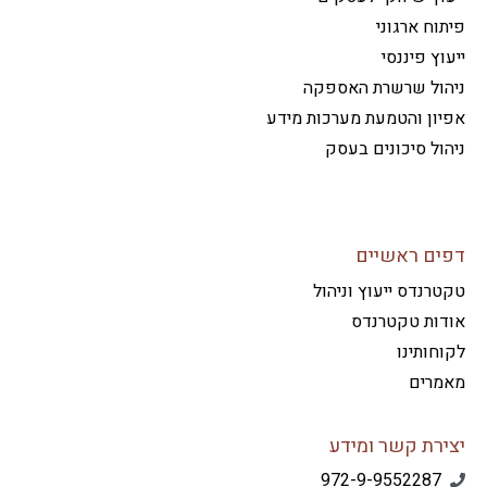
וח ארגוני
וץ פיננסי
הול שרשרת האספקה
ון והטמעת מערכות מידע
ול סיכונים בעסק
ים ראשיים
רנדס ייעוץ וניהול
דות טקטרנדס
חותינו
מרים
ירת קשר ומידע
972-9-9552287