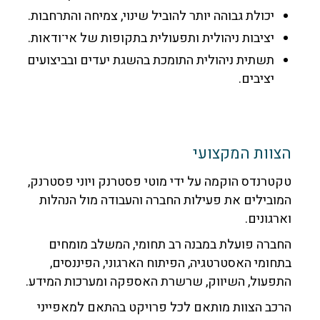
יכולת גבוהה יותר להוביל שינוי, צמיחה והתרחבות.
יציבות ניהולית ותפעולית בתקופות של אי־ודאות.
תשתית ניהולית התומכת בהשגת יעדים ובביצועים
יציבים.
הצוות המקצועי
טקטרנדס הוקמה על ידי מוטי פסטרנק ויוני פסטרנק,
המובילים את פעילות החברה והעבודה מול הנהלות
וארגונים.
החברה פועלת במבנה רב תחומי, המשלב מומחים
בתחומי האסטרטגיה, הפיתוח הארגוני, הפיננסים,
התפעול, השיווק, שרשרת האספקה ומערכות המידע.
הרכב הצוות מותאם לכל פרויקט בהתאם למאפייני