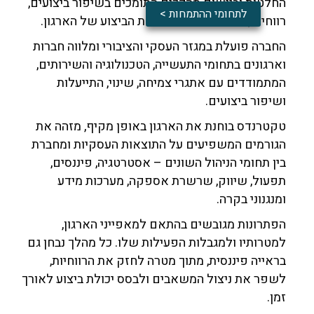
החלטות וביישום מהלכים התומכים בשיפור ביצועים,
לתחומי ההתמחות >
רווחיות, תזרים מזומנים ויכולת הביצוע של הארגון.
החברה פועלת במגזר העסקי והציבורי ומלווה חברות
וארגונים בתחומי התעשייה, הטכנולוגיה והשירותים,
המתמודדים עם אתגרי צמיחה, שינוי, התייעלות
ושיפור ביצועים.
טקטרנדס בוחנת את הארגון באופן מקיף, מזהה את
הגורמים המשפיעים על התוצאות העסקיות ומחברת
בין תחומי הניהול השונים – אסטרטגיה, פיננסים,
תפעול, שיווק, שרשרת אספקה, מערכות מידע
ומנגנוני בקרה.
הפתרונות מגובשים בהתאם למאפייני הארגון,
למטרותיו ולמגבלות הפעילות שלו. כל מהלך נבחן גם
בראייה פיננסית, מתוך מטרה לחזק את הרווחיות,
לשפר את ניצול המשאבים ולבסס יכולת ביצוע לאורך
זמן.