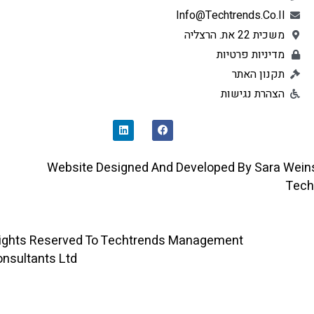
Info@techtrends.co.il
משכית 22 את. הרצליה
מדיניות פרטיות
תקנון האתר
הצהרת נגישות
L
F
I
A
N
C
K
E
E
B
D
O
Website Designed And Developed By Sara 
I
O
N
K
All Rights Reserved To Techtrends Management
Consultants Ltd ©